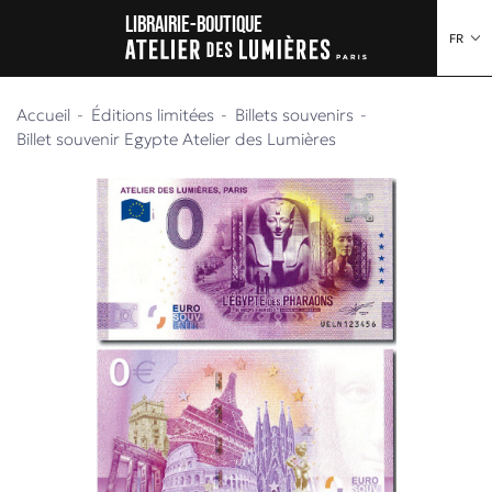
au contenu
 au menu
Librairie-boutique
FR
Accueil
Éditions limitées
Billets souvenirs
Billet souvenir Egypte Atelier des Lumières